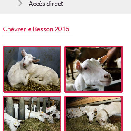
Accès direct
Comment s'inscrire
Chèvrerie Besson 2015
Suggestions
Bon cadeau
Programme en PDF