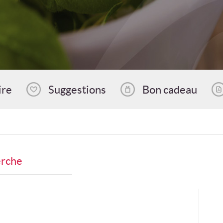
ire
Suggestions
Bon cadeau
erche