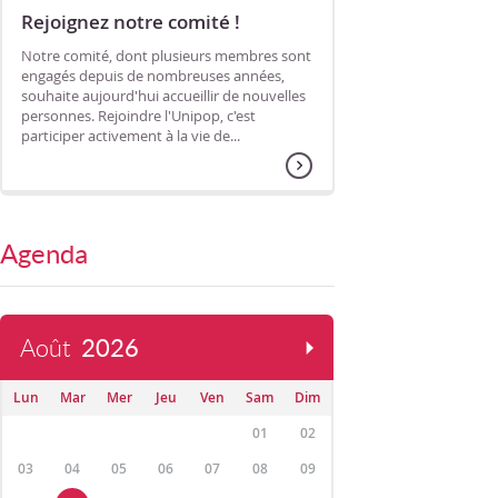
Rejoignez notre comité !
Notre comité, dont plusieurs membres sont
engagés depuis de nombreuses années,
souhaite aujourd'hui accueillir de nouvelles
personnes. Rejoindre l'Unipop, c'est
participer activement à la vie de...
Agenda
Août
2026
Lun
Mar
Mer
Jeu
Ven
Sam
Dim
01
02
03
04
05
06
07
08
09