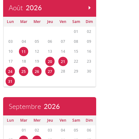
Août
2026
Lun
Mar
Mer
Jeu
Ven
Sam
Dim
01
02
03
04
05
06
07
08
09
10
12
13
14
15
16
11
17
18
19
22
23
20
21
28
29
30
24
25
26
27
31
Septembre
2026
Lun
Mar
Mer
Jeu
Ven
Sam
Dim
01
02
03
04
05
06