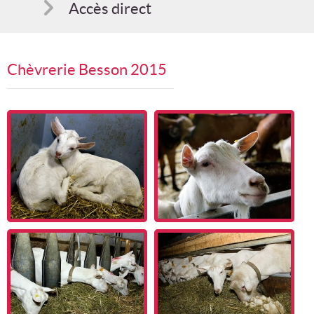
Accès direct
Comment s'inscrire
Chèvrerie Besson 2015
Suggestions
Bon cadeau
Programme en PDF