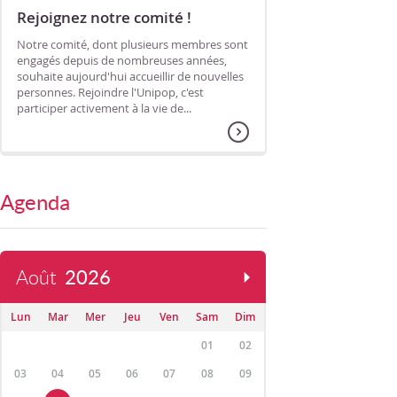
Rejoignez notre comité !
Notre comité, dont plusieurs membres sont
engagés depuis de nombreuses années,
souhaite aujourd'hui accueillir de nouvelles
personnes. Rejoindre l'Unipop, c'est
participer activement à la vie de...
Agenda
Août
2026
Lun
Mar
Mer
Jeu
Ven
Sam
Dim
01
02
03
04
05
06
07
08
09