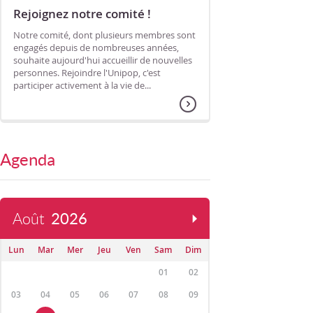
Rejoignez notre comité !
Notre comité, dont plusieurs membres sont
engagés depuis de nombreuses années,
souhaite aujourd'hui accueillir de nouvelles
personnes. Rejoindre l'Unipop, c'est
participer activement à la vie de...
Agenda
Août
2026
Lun
Mar
Mer
Jeu
Ven
Sam
Dim
01
02
03
04
05
06
07
08
09