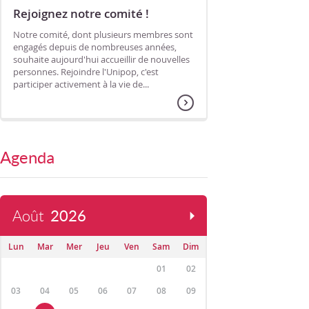
Rejoignez notre comité !
Notre comité, dont plusieurs membres sont
engagés depuis de nombreuses années,
souhaite aujourd'hui accueillir de nouvelles
personnes. Rejoindre l'Unipop, c'est
participer activement à la vie de...
Agenda
Août
2026
Lun
Mar
Mer
Jeu
Ven
Sam
Dim
01
02
03
04
05
06
07
08
09