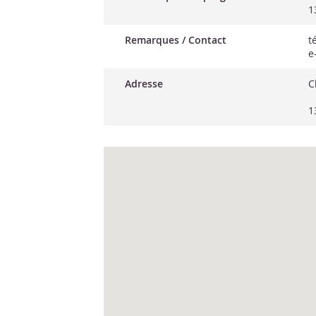
1
Remarques / Contact
t
e
Adresse
C
1