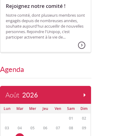
Rejoignez notre comité !
Notre comité, dont plusieurs membres sont
engagés depuis de nombreuses années,
souhaite aujourd'hui accueillir de nouvelles
personnes. Rejoindre l'Unipop, c'est
participer activement à la vie de...
Agenda
Août
2026
Lun
Mar
Mer
Jeu
Ven
Sam
Dim
01
02
03
04
05
06
07
08
09