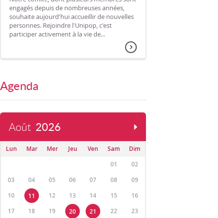
engagés depuis de nombreuses années,
souhaite aujourd'hui accueillir de nouvelles
personnes. Rejoindre l'Unipop, c'est
participer activement à la vie de...
Agenda
Août
2026
Lun
Mar
Mer
Jeu
Ven
Sam
Dim
01
02
03
04
05
06
07
08
09
10
12
13
14
15
16
11
17
18
19
22
23
20
21