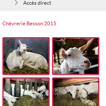
Accès direct
Comment s'inscrire
Chèvrerie Besson 2015
Suggestions
Bon cadeau
Programme en PDF