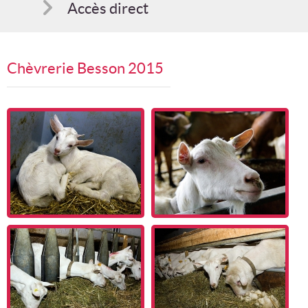
Accès direct
Comment s'inscrire
Chèvrerie Besson 2015
Suggestions
Bon cadeau
Programme en PDF