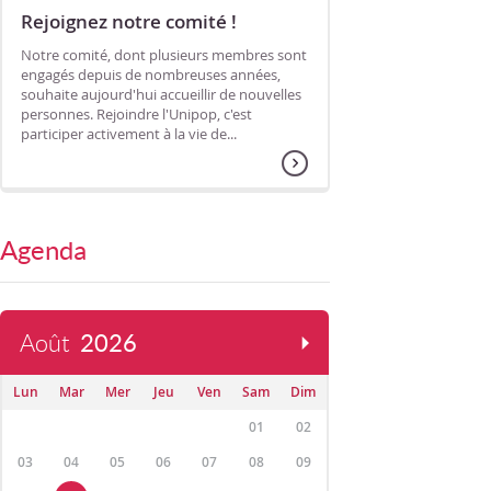
Rejoignez notre comité !
Notre comité, dont plusieurs membres sont
engagés depuis de nombreuses années,
souhaite aujourd'hui accueillir de nouvelles
personnes. Rejoindre l'Unipop, c'est
participer activement à la vie de...
Agenda
Août
2026
Lun
Mar
Mer
Jeu
Ven
Sam
Dim
01
02
03
04
05
06
07
08
09