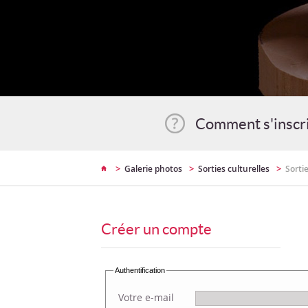
Comment s'inscr
>
>
>
Galerie photos
Sorties culturelles
Sortie
Créer un compte
Authentification
Votre e-mail