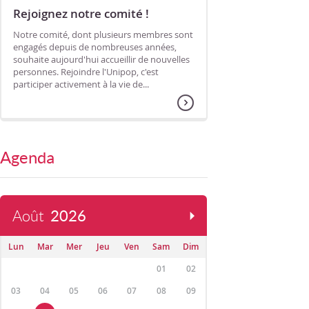
Rejoignez notre comité !
Notre comité, dont plusieurs membres sont
engagés depuis de nombreuses années,
souhaite aujourd'hui accueillir de nouvelles
personnes. Rejoindre l'Unipop, c'est
participer activement à la vie de...
Agenda
Août
2026
Lun
Mar
Mer
Jeu
Ven
Sam
Dim
01
02
03
04
05
06
07
08
09