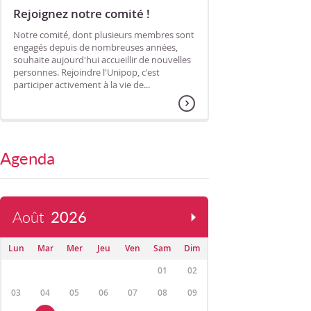
Rejoignez notre comité !
Notre comité, dont plusieurs membres sont
engagés depuis de nombreuses années,
souhaite aujourd'hui accueillir de nouvelles
personnes. Rejoindre l'Unipop, c'est
participer activement à la vie de...
Agenda
Août
2026
Lun
Mar
Mer
Jeu
Ven
Sam
Dim
01
02
03
04
05
06
07
08
09