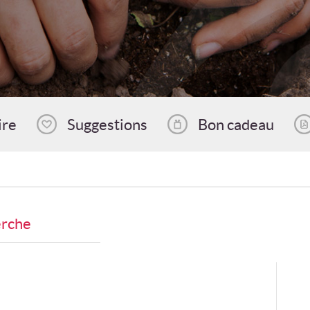
ire
Suggestions
Bon cadeau
erche