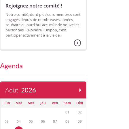
Rejoignez notre comité !
Notre comité, dont plusieurs membres sont
engagés depuis de nombreuses années,
souhaite aujourd'hui accueillir de nouvelles
personnes. Rejoindre l'Unipop, c'est
participer activement à la vie de...
Agenda
Août
2026
Lun
Mar
Mer
Jeu
Ven
Sam
Dim
01
02
03
04
05
06
07
08
09